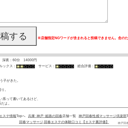
投稿する
※店舗指定NGワードが含まれると投稿できません。念の
10) 深夜：60分 14000円
ックス：
サービス：
総合評価：
いう子がきた。
・
盛り。
・
しい系って書いてあるけど、
系だよ。
エステ情報
Topへ
兵庫･神戸･姫路の回春
店舗一覧
神戸回春性感マッサージ倶楽部
回春マッサージ,回春エステの体験口コミ【エステ裏評価】
神戸回