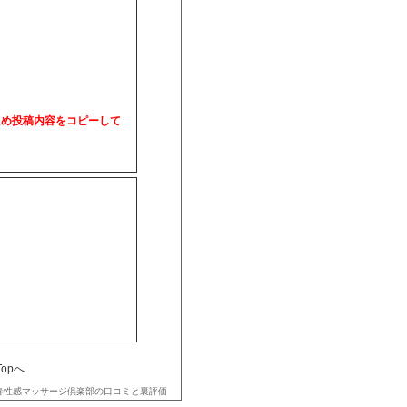
ため投稿内容をコピーして
Topへ
春性感マッサージ倶楽部の口コミと裏評価