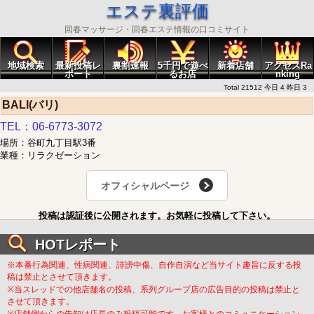
エステ裏評価
回春マッサージ・回春エステ情報の口コミサイト
地域検索
最新投稿レ
裏割速報
5千円で遊べ
新着店舗
アクセスRa
ポート
るお店
nking
Total 21512 今日 4 昨日 3
BALI(バリ)
TEL：06-6773-3072
場所：谷町九丁目駅3番
業種：リラクゼーション
オフィシャルページ
投稿は認証後に公開されます。お気軽に投稿して下さい。
HOTレポート
※本番行為関連、性病関連、誹謗中傷、自作自演など当サイト趣旨に反する投
稿は禁止とさせて頂きます。
※当スレッドでの他店舗名の投稿、系列グループ店の広告目的の投稿は禁止と
させて頂きます。