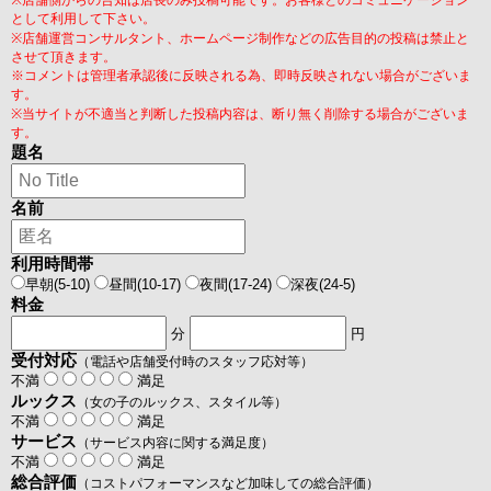
※店舗側からの告知は店長のみ投稿可能です。お客様とのコミュニケーション
として利用して下さい。
※店舗運営コンサルタント、ホームページ制作などの広告目的の投稿は禁止と
させて頂きます。
※コメントは管理者承認後に反映される為、即時反映されない場合がございま
す。
※当サイトが不適当と判断した投稿内容は、断り無く削除する場合がございま
す。
題名
名前
利用時間帯
早朝(5-10)
昼間(10-17)
夜間(17-24)
深夜(24-5)
料金
分
円
受付対応
（電話や店舗受付時のスタッフ応対等）
不満
満足
ルックス
（女の子のルックス、スタイル等）
不満
満足
サービス
（サービス内容に関する満足度）
不満
満足
総合評価
（コストパフォーマンスなど加味しての総合評価）