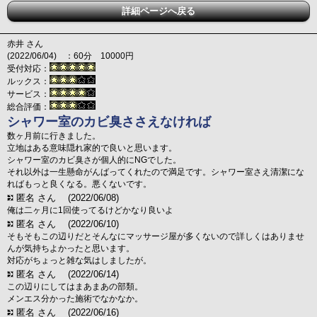
詳細ページへ戻る
赤井 さん
(2022/06/04) ：60分 10000円
受付対応：
ルックス：
サービス：
総合評価：
シャワー室のカビ臭ささえなければ
数ヶ月前に行きました。
立地はある意味隠れ家的で良いと思います。
シャワー室のカビ臭さが個人的にNGでした。
それ以外は一生懸命がんばってくれたので満足です。シャワー室さえ清潔にな
ればもっと良くなる。悪くないです。
匿名 さん
(2022/06/08)
俺は二ヶ月に1回使ってるけどかなり良いよ
匿名 さん
(2022/06/10)
そもそもこの辺りだとそんなにマッサージ屋が多くないので詳しくはありませ
んが気持ちよかったと思います。
対応がちょっと雑な気はしましたが。
匿名 さん
(2022/06/14)
この辺りにしてはまあまあの部類。
メンエス分かった施術でなかなか。
匿名 さん
(2022/06/16)