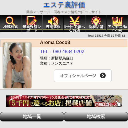
エステ裏評価
回春マッサージ・回春エステ情報の口コミサイト
地域検索
最新投稿レ
裏割速報
5千円で遊べ
新着店舗
アクセスRa
ポート
るお店
nking
Total 52517 今日 15 昨日 82
Aroma Coco8
TEL：080-4834-0202
場所：新橋駅烏森口
業種：メンズエステ
オフィシャルページ
地域一覧
地域検索