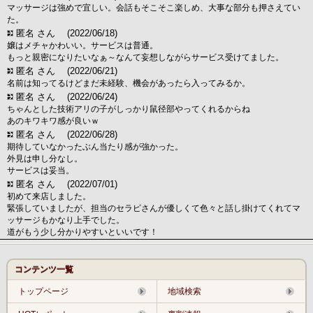
マッサージは強めで宜しい。会話もそこそこ楽しめ、大事な部分も押さえてい
た。
匿名 さん
(2022/06/18)
嬢はメチャかわいい。サービスは普通。
もっと親密になりたいなぁ～なんて妄想しながらサービス受けてました。
匿名 さん
(2022/06/21)
名前は知ってるけどまだ未経験、機会があったら入ってみるか。
匿名 さん
(2022/06/24)
ちゃんとした技術アリの子がしっかり鼠径部やってくれるからね
あのキワキワ感が良いｗ
匿名 さん
(2022/06/28)
期待していなかったぶん当たり感が強かった。
外見は申し分なし。
サービスは妥当。
匿名 さん
(2022/07/01)
初めて来店しました。
緊張していましたが、担当のセラピさんが優しくて色々と話し掛けてくれてマ
ッサージもかなり上手でした。
道がもう少し分かりやすいといいです！
コンテンツ一覧
トップページ
地域検索