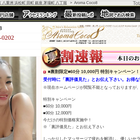
京 八重洲 浜松町 田町 銀座 茅場町 八丁堀
>
Aroma Coco8
To
8
-0202
■裏割限定■60分 10,000円 特別キャンペーン！
受付時に「裏評価見た」とお伝え下さい。お得な
※現在ホームページが閲覧不能となっておりますが
特別キャンペーン
■60分 10,000円
■90分 12,000円
今だけの特別価格実施中！
※「裏評価見た」とお伝え下さい
しっかりしたマッサージで疲れを解消し、優しいセ