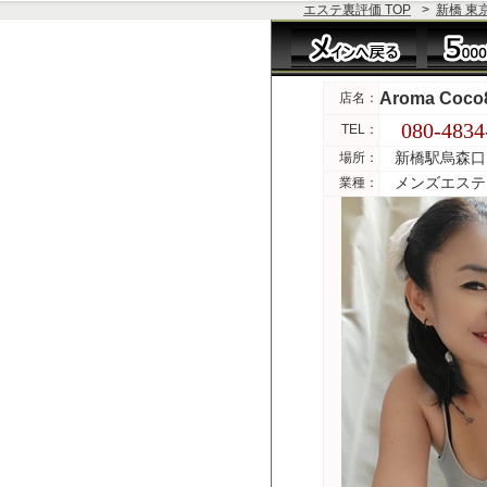
エステ裏評価 TOP
>
新橋 東
Aroma Coco
店名：
080-4834
TEL：
新橋駅烏森口
場所：
メンズエステ
業種：