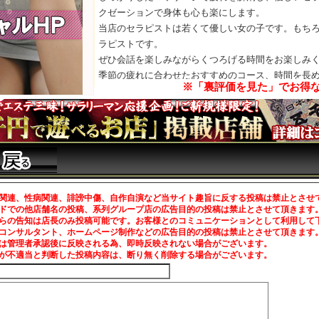
クゼーションで身体も心も楽にします。
当店のセラピストは若くて優しい女の子です。もち
ラピストです。
ぜひ会話を楽しみながらくつろげる時間をお楽しみ
季節の疲れに合わせたおすすめのコース、時間を長
※「裏評価を見た」でお得
サージなどご堪能いただけます。
関連、性病関連、誹謗中傷、自作自演など当サイト趣旨に反する投稿は禁止とさせ
ドでの他店舗名の投稿、系列グループ店の広告目的の投稿は禁止とさせて頂きます
らの告知は店長のみ投稿可能です。お客様とのコミュニケーションとして利用して
コンサルタント、ホームページ制作などの広告目的の投稿は禁止とさせて頂きます
は管理者承認後に反映される為、即時反映されない場合がございます。
が不適当と判断した投稿内容は、断り無く削除する場合がございます。