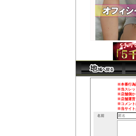
※本番行為
※当スレッ
※店舗側か
※店舗運営
※コメント
※当サイト
名前