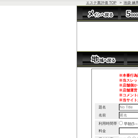
エステ裏評価 TOP
>
池袋 練馬
※本番行為
※当スレッ
※店舗側か
※店舗運営
※コメント
※当サイト
題名
名前
利用時間帯
早朝(5
料金