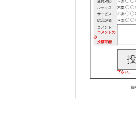
受付対応
不満
ルックス
不満
サービス
不満
総合評価
不満
コメント
コメントの
み
投稿可能
下さい。
回