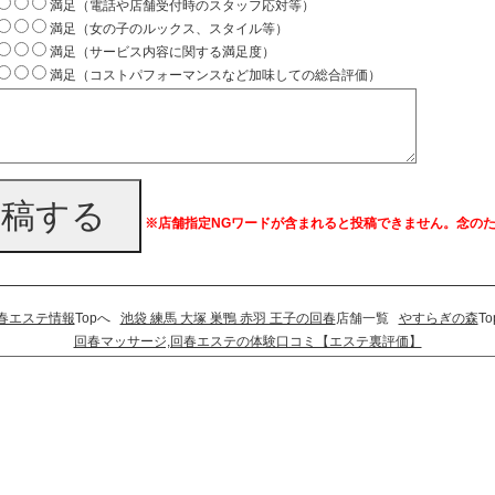
満足（電話や店舗受付時のスタッフ応対等）
満足（女の子のルックス、スタイル等）
満足（サービス内容に関する満足度）
満足（コストパフォーマンスなど加味しての総合評価）
投稿する
※店舗指定NGワードが含まれると投稿できません。念の
春エステ情報
Topへ
池袋 練馬 大塚 巣鴨 赤羽 王子の回春
店舗一覧
やすらぎの森
T
回春マッサージ,回春エステの体験口コミ【エステ裏評価】