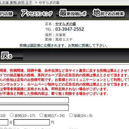
 大塚 巣鴨 赤羽 王子
>
やすらぎの森
店名：
やすらぎの森
03-3947-2552
TEL：
場所：
大塚発
業種：
風俗エステ
投稿は認証後に公開されます。お気軽に投稿して下さい。
関連、性病関連、誹謗中傷、自作自演など当サイト趣旨に反する投稿は禁止とさせ
ドでの他店舗名の投稿、系列グループ店の広告目的の投稿は禁止とさせて頂きます
らの告知は店長のみ投稿可能です。お客様とのコミュニケーションとして利用して
コンサルタント、ホームページ制作などの広告目的の投稿は禁止とさせて頂きます
は管理者承認後に反映される為、即時反映されない場合がございます。
が不適当と判断した投稿内容は、断り無く削除する場合がございます。
～10)
昼間(10～17)
夜間(17～24)
深夜(24～5)
分
円