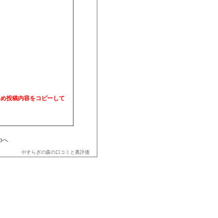
ため投稿内容をコピーして
opへ
やすらぎの森の口コミと裏評価