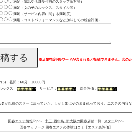
満足（電話や店舗受付時のスタッフ応対等）
満足（女の子のルックス、スタイル等）
満足（サービス内容に関する満足度）
満足（コストパフォーマンスなど加味しての総合評価）
投稿する
※店舗指定NGワードが含まれると投稿できません。念の
3/16) 昼間：60分 10000円
ックス：
サービス：
総合評価：
店名が以前のスターに戻っていた。しかし姫はそのまま残っており、エステの内容な
回春エステ情報
Topへ
十三･西中島･新大阪の回春
店舗一覧
スター
Topへ
回春マッサージ,回春エステの体験口コミ【エステ裏評価】