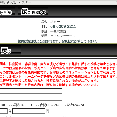
中島･新大阪
>
スター
店名：
スター
06-6309-2211
TEL：
場所：
十三駅西口
業種：
オイルマッサージ
投稿は認証後に公開されます。お気軽に投稿して下さい。
関連、性病関連、誹謗中傷、自作自演など当サイト趣旨に反する投稿は禁止とさせ
ドでの他店舗名の投稿、系列グループ店の広告目的の投稿は禁止とさせて頂きます
らの告知は店長のみ投稿可能です。お客様とのコミュニケーションとして利用して
コンサルタント、ホームページ制作などの広告目的の投稿は禁止とさせて頂きます
は管理者承認後に反映される為、即時反映されない場合がございます。
が不適当と判断した投稿内容は、断り無く削除する場合がございます。
～10)
昼間(10～17)
夜間(17～24)
深夜(24～5)
分
円