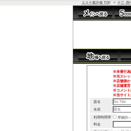
エステ裏評価 TOP
>
十三･西
※本番行為
※当スレッ
※店舗側か
※店舗運営
※コメント
※当サイト
題名
名前
利用時間帯
早朝(5
料金