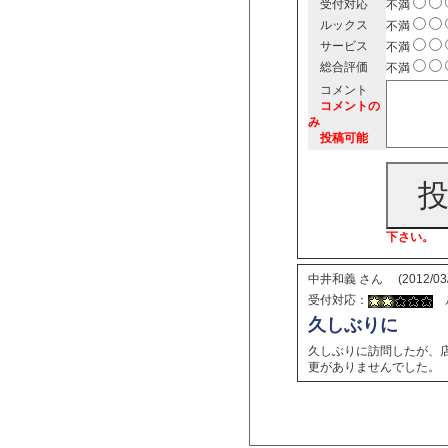
受付対応
不満
ルックス
不満
サービス
不満
総合評価
不満
コメント
コメントの
み
投稿可能
下さい。
中井和義 さん
(2012/0
受付対応：
ル
久しぶりに
久しぶりに訪問したが、
更がありませんでした。