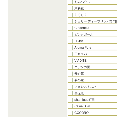
もみハウス
茉莉花
らくらく
シェリー ディープリンパ専門
Cinderella
ピンクガール
LEJAY
Aroma Pure
正直スパ
VIADITE
エデンの園
安心苑
夢の家
フォレストスパ
美琉琉
shantique町田
Cawaii Girl
COCORO