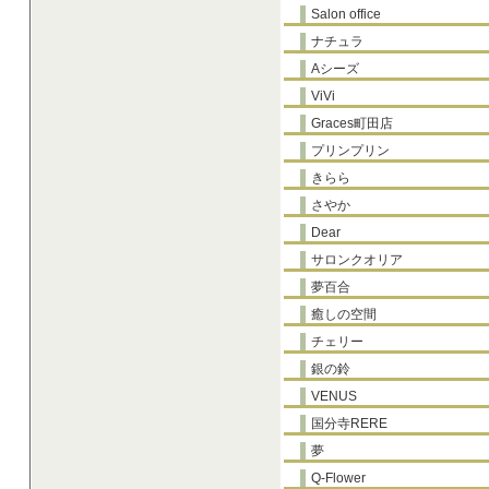
Salon office
ナチュラ
Aシーズ
ViVi
Graces町田店
プリンプリン
きらら
さやか
Dear
サロンクオリア
夢百合
癒しの空間
チェリー
銀の鈴
VENUS
国分寺RERE
夢
Q-Flower