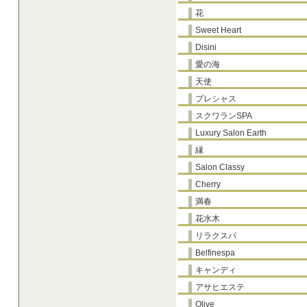
花
Sweet Heart
Disini
愛の海
天使
プレシャス
スクワランSPA
Luxury Salon Earth
縁
Salon Classy
Cherry
満春
花水木
リラクスパ
Belfinespa
キャンディ
アサヒエステ
Olive