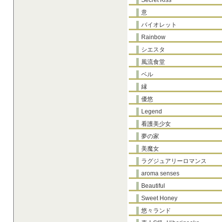
Secret Kiss
意
バイオレット
Rainbow
シエスタ
風流食堂
ベル
縁
優悠
Legend
看護美少女
夢の家
美魔女
ラグジュアリーロマンス
aroma senses
Beautiful
Sweet Honey
悠々ランド