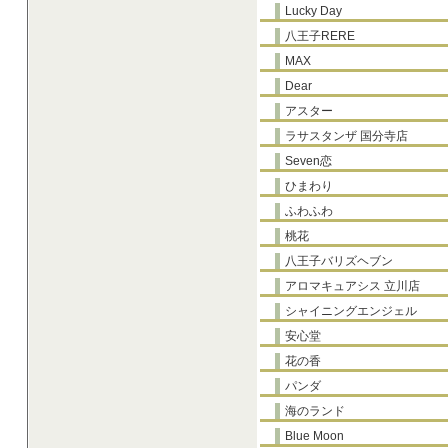
Lucky Day
八王子RERE
MAX
Dear
アスター
ラサスタンザ 国分寺店
Seven恋
ひまわり
ふわふわ
桃花
八王子バリズヘブン
アロマキュアシス 立川店
シャイニングエンジェル
安心堂
花の香
パンダ
海のランド
Blue Moon