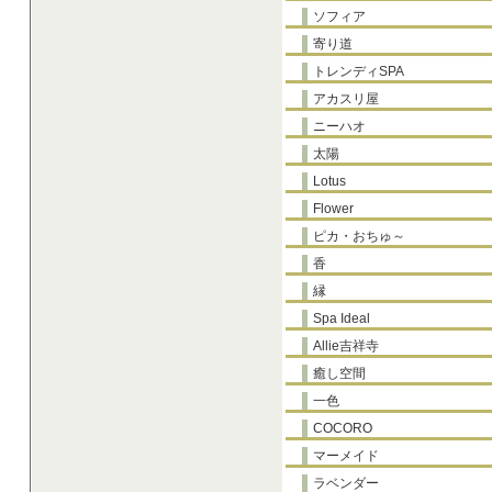
ソフィア
寄り道
トレンディSPA
アカスリ屋
ニーハオ
太陽
Lotus
Flower
ピカ・おちゅ～
香
縁
Spa Ideal
Allie吉祥寺
癒し空間
一色
COCORO
マーメイド
ラベンダー