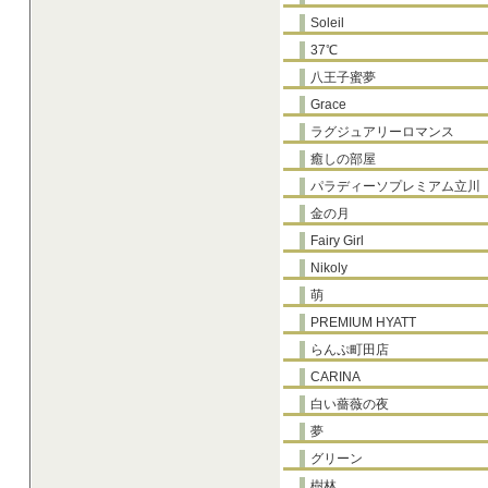
Soleil
37℃
八王子蜜夢
Grace
ラグジュアリーロマンス
癒しの部屋
パラディーソプレミアム立川
金の月
Fairy Girl
Nikoly
萌
PREMIUM HYATT
らんぷ町田店
CARINA
白い薔薇の夜
夢
グリーン
樹林