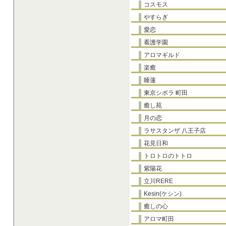
コスモス
やすらぎ
愛恋
看護学園
アロマギルド
楽癒
睡蓮
東京シボラ 町田
癒し苑
月の恋
ラサスタンザ 八王子店
花見日和
トロトロのトトロ
紫陽花
立川RERE
Kesin(ケシン)
癒しの心
アロマ町田