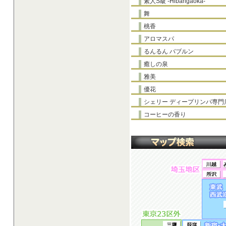
素人S級 -Hibarigaoka-
舞
桃香
アロマスパ
るんるん バブルン
癒しの泉
雅美
優花
シェリー ディープリンパ専門
コーヒーの香り