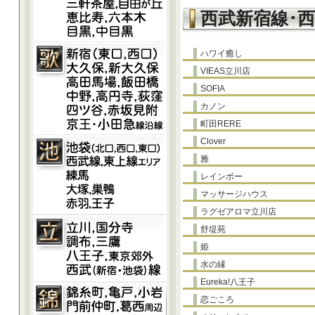
西武新宿線･
ハワイ癒し
VIEAS立川店
SOFIA
カノン
町田RERE
Clover
雅
レインボー
マッサージハウス
ラグゼアロマ立川店
舒堤苑
姫
水の縁
Eureka!八王子
恋ごころ