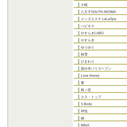
小桜
八王子SOUTH AROMA
メンズエステ LaLaSpa
ハピネス
やすらぎLABO
やすらぎ
ゆうゆう
桜雪
ひまわり
国分寺バリズヘブン
Love Honey
蕾
桜ノ恋
エス・トップ
S Body
祥悦
縁
MINA