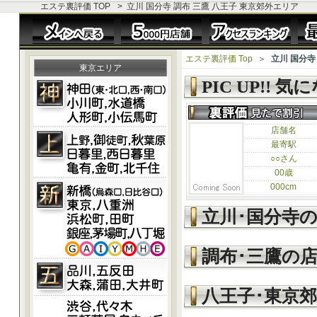
エステ裏評価 TOP
>
立川 国分寺 調布 三鷹 八王子 東京郊外エリア
エステ裏評価 Top
＞
立川 国分寺
東京エリア
PIC UP!! 
店舗名
最寄駅
○○さん
00歳
000cm
立川･国分寺
調布･三鷹の
八王子･東京