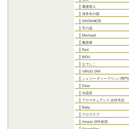
看護美人
深井氷の国
ARONA町田
手の温
Mermaid
癒悠華
Red
BIOU
なでしこ
VIRGO SPA
シェリー ディープリンパ専門
Dear
水晶宮
アロマキュアシス 吉祥寺店
Baby
アロマラブ
Amaze SPA 町田