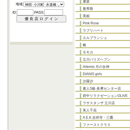
康楽
曼蒂斯
美姫
Pink Rose
ラブリハート
エルブランシュ
椿
モモカ
立川バリズヘブン
Artemis 月の女神
DIANIS girls
沙羅沙
素人S級-多摩センター店
府中リラクゼーションOLIVE
ラサスタンザ 立川店
美人千花
A.E.K.吉祥寺・三鷹
ファーストクラス