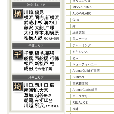
オリエンタル
神奈川エリア
MISS AROMA
ALOMALABO
Girls
縁
緑健康館
美人ナース
チャーミング
千葉エリア
ヒヤシンス
恋人
キューティハニー
Aroma Guild 町田店
Summer
埼玉エリア
高式整体院
Aroma Claris 町田
ローズマリー
RELALICE
福縁