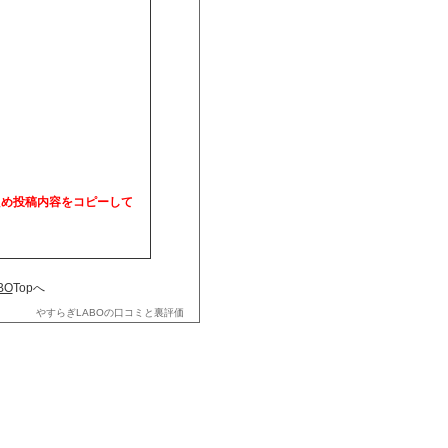
ため投稿内容をコピーして
BO
Topへ
やすらぎLABOの口コミと裏評価