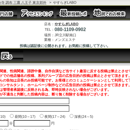
分寺 調布 三鷹 八王子 東京郊外
>
やすらぎLABO
店名：
やすらぎLABO
080-1109-0902
TEL：
場所：
JR立川駅南口
業種：
メンズエステ
投稿は認証後に公開されます。お気軽に投稿して下さい。
関連、性病関連、誹謗中傷、自作自演など当サイト趣旨に反する投稿は禁止とさせ
ドでの他店舗名の投稿、系列グループ店の広告目的の投稿は禁止とさせて頂きます
らの告知は店長のみ投稿可能です。お客様とのコミュニケーションとして利用して
コンサルタント、ホームページ制作などの広告目的の投稿は禁止とさせて頂きます
は管理者承認後に反映される為、即時反映されない場合がございます。
が不適当と判断した投稿内容は、断り無く削除する場合がございます。
～10)
昼間(10～17)
夜間(17～24)
深夜(24～5)
分
円