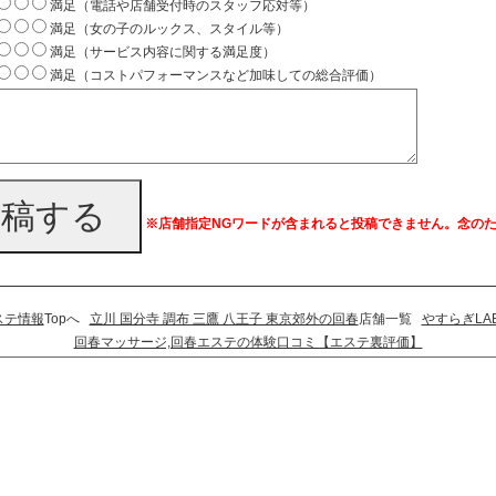
満足（電話や店舗受付時のスタッフ応対等）
満足（女の子のルックス、スタイル等）
満足（サービス内容に関する満足度）
満足（コストパフォーマンスなど加味しての総合評価）
投稿する
※店舗指定NGワードが含まれると投稿できません。念の
ステ情報
Topへ
立川 国分寺 調布 三鷹 八王子 東京郊外の回春
店舗一覧
やすらぎLA
回春マッサージ,回春エステの体験口コミ【エステ裏評価】