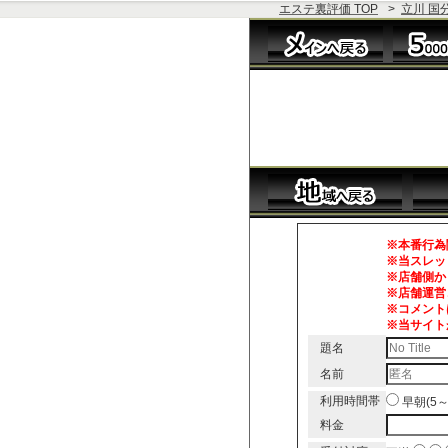
エステ裏評価 TOP
>
立川 国
※本番行為
※当スレッ
※店舗側か
※店舗運営
※コメント
※当サイト
題名
名前
利用時間帯
早朝(5
料金