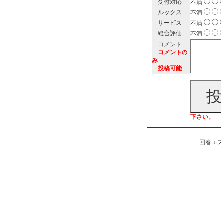
受付対応
不満
ルックス
不満
サービス
不満
総合評価
不満
コメント
コメントの
み
投稿可能
下さい。
回春エ