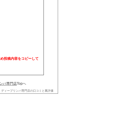
ため投稿内容をコピーして
リンパ専門店
Topへ
 ディープリンパ専門店の口コミと裏評価