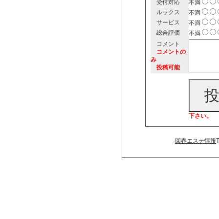
受付対応
不満
ルックス
不満
サービス
不満
総合評価
不満
コメント
コメントの
み
投稿可能
下さい。
回春エステ情報