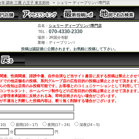
分寺 調布 三鷹 八王子 東京郊外
>
シェリー ディープリンパ専門店
店名：
シェリー ディープリンパ専門店
070-4330-2330
TEL：
場所：
JR国分寺駅
業種：
ディープリンパ
投稿は認証後に公開されます。お気軽に投稿して下さい。
関連、性病関連、誹謗中傷、自作自演など当サイト趣旨に反する投稿は禁止とさせ
ドでの他店舗名の投稿、系列グループ店の広告目的の投稿は禁止とさせて頂きます
らの告知は店長のみ投稿可能です。お客様とのコミュニケーションとして利用して
コンサルタント、ホームページ制作などの広告目的の投稿は禁止とさせて頂きます
は管理者承認後に反映される為、即時反映されない場合がございます。
が不適当と判断した投稿内容は、断り無く削除する場合がございます。
～10)
昼間(10～17)
夜間(17～24)
深夜(24～5)
分
円