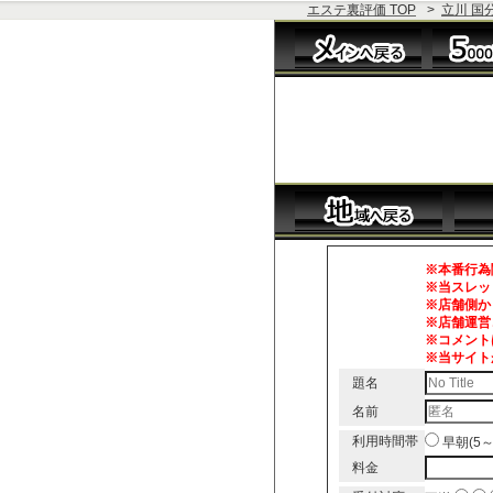
エステ裏評価 TOP
>
立川 国
※本番行為
※当スレッ
※店舗側か
※店舗運営
※コメント
※当サイト
題名
名前
利用時間帯
早朝(5
料金