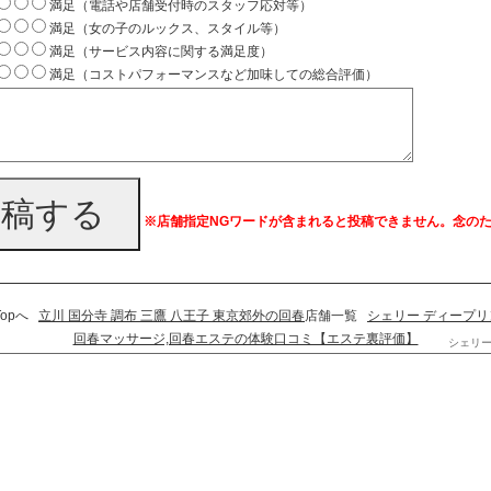
満足（電話や店舗受付時のスタッフ応対等）
満足（女の子のルックス、スタイル等）
満足（サービス内容に関する満足度）
満足（コストパフォーマンスなど加味しての総合評価）
投稿する
※店舗指定NGワードが含まれると投稿できません。念の
Topへ
立川 国分寺 調布 三鷹 八王子 東京郊外の回春
店舗一覧
シェリー ディープ
回春マッサージ,回春エステの体験口コミ【エステ裏評価】
シェリー